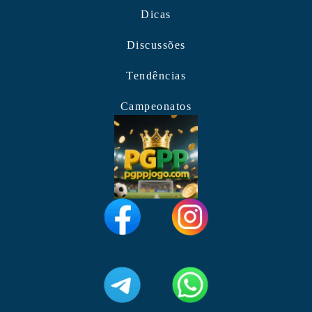
Dicas
Discussões
Tendências
Campeonatos