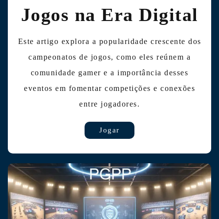
Jogos na Era Digital
Este artigo explora a popularidade crescente dos
campeonatos de jogos, como eles reúnem a
comunidade gamer e a importância desses
eventos em fomentar competições e conexões
entre jogadores.
Jogar