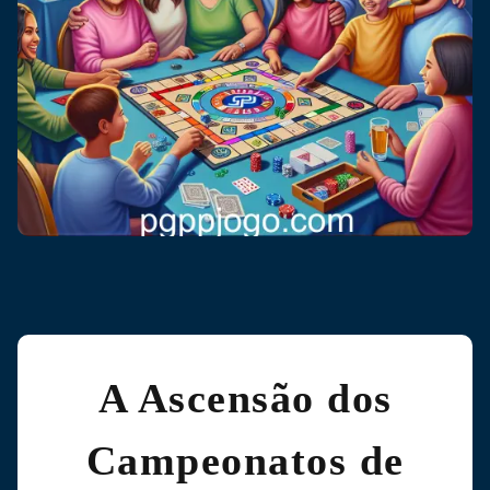
A Ascensão dos
Campeonatos de