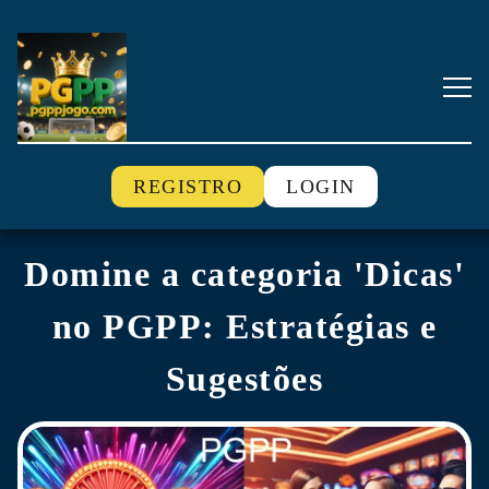
REGISTRO
LOGIN
Domine a categoria 'Dicas'
no PGPP: Estratégias e
Sugestões