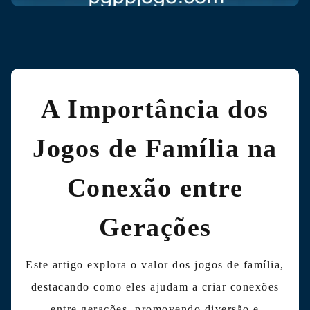
A Importância dos
Jogos de Família na
Conexão entre
Gerações
Este artigo explora o valor dos jogos de família,
destacando como eles ajudam a criar conexões
entre gerações, promovendo diversão e