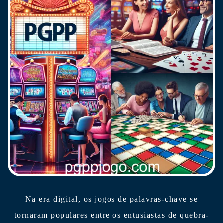
Na era digital, os jogos de palavras-chave se
tornaram populares entre os entusiastas de quebra-